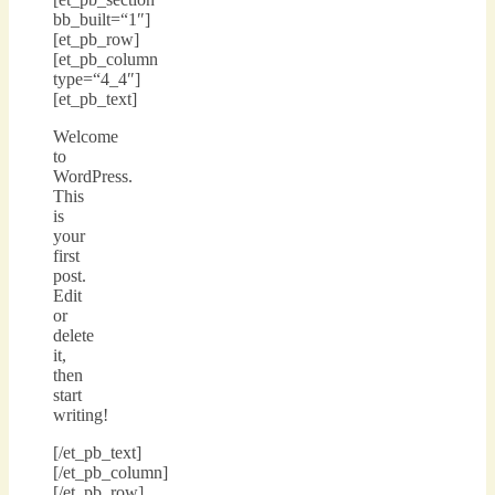
bb_built=“1″]
[et_pb_row]
[et_pb_column
type=“4_4″]
[et_pb_text]
Welcome
to
WordPress.
This
is
your
first
post.
Edit
or
delete
it,
then
start
writing!
[/et_pb_text]
[/et_pb_column]
[/et_pb_row]