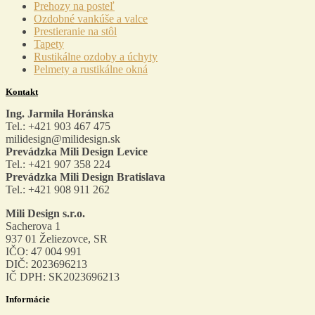
Prehozy na posteľ
Ozdobné vankúše a valce
Prestieranie na stôl
Tapety
Rustikálne ozdoby a úchyty
Pelmety a rustikálne okná
Kontakt
Ing. Jarmila Horánska
Tel.: +421 903 467 475
milidesign@milidesign.sk
Prevádzka Mili Design Levice
Tel.: +421 907 358 224
Prevádzka Mili Design Bratislava
Tel.: +421 908 911 262
Mili Design s.r.o.
Sacherova 1
937 01 Želiezovce, SR
IČO: 47 004 991
DIČ: 2023696213
IČ DPH: SK2023696213
Informácie