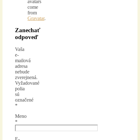
avatars
come
from
Gravatar
.
Zanechať
odpoveď
Vaša
e-
mailová
adresa
nebude
zverejnená.
Vyžadované
polia
sú
označené
*
Meno
*
E-