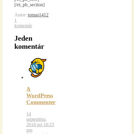
[/et_pb_section]
Autor:
tomas1412
1
komentár
Jeden
komentár
A
WordPress
Commenter
14
septembra,
2018 pri 10:23
pm