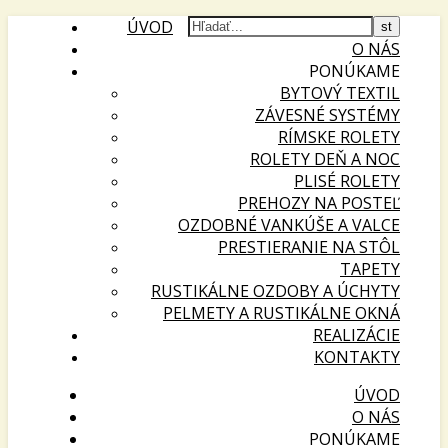
ÚVOD
O NÁS
PONÚKAME
BYTOVÝ TEXTIL
ZÁVESNÉ SYSTÉMY
RÍMSKE ROLETY
ROLETY DEŇ A NOC
PLISÉ ROLETY
PREHOZY NA POSTEĽ
OZDOBNÉ VANKÚŠE A VALCE
PRESTIERANIE NA STÔL
TAPETY
RUSTIKÁLNE OZDOBY A ÚCHYTY
PELMETY A RUSTIKÁLNE OKNÁ
REALIZÁCIE
KONTAKTY
ÚVOD
O NÁS
PONÚKAME