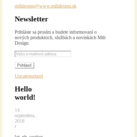
milidesign@www.milidesign.sk
Newsletter
Prihláste sa prosím a b
udete informovaní o
nových produktoch, službách
a novinkách Mili
Design.
Uncategorized
Hello
world!
14
septembra,
2018
/
[et_pb_section