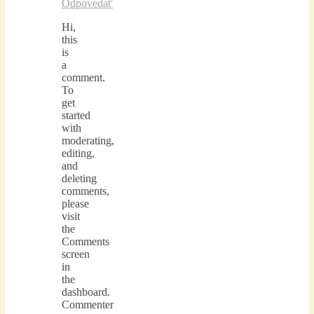
Odpovedať
Hi,
this
is
a
comment.
To
get
started
with
moderating,
editing,
and
deleting
comments,
please
visit
the
Comments
screen
in
the
dashboard.
Commenter