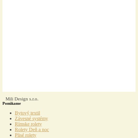
Mili Design s.r.o.
Ponúkame
Menu
Bytový textil
Závesné systémy
Rímske rolety
Rolety Deň a noc
Plisé rolety