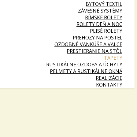
BYTOVÝ TEXTIL
ZÁVESNÉ SYSTÉMY
RÍMSKE ROLETY
ROLETY DEŇ A NOC
PLISÉ ROLETY
PREHOZY NA POSTEĽ
OZDOBNÉ VANKÚŠE A VALCE
PRESTIERANIE NA STÔL
TAPETY
RUSTIKÁLNE OZDOBY A ÚCHYTY
PELMETY A RUSTIKÁLNE OKNÁ
REALIZÁCIE
KONTAKTY