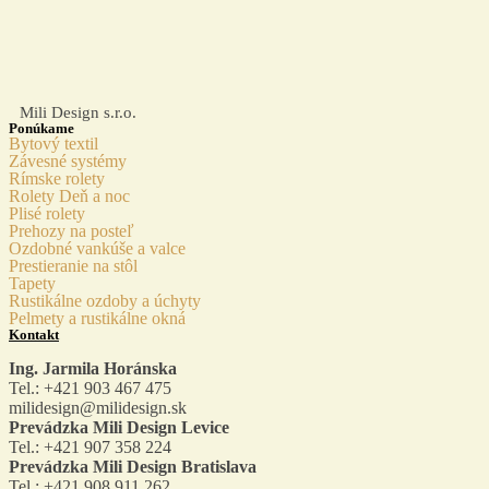
Mili Design s.r.o.
Ponúkame
Bytový textil
Závesné systémy
Rímske rolety
Rolety Deň a noc
Plisé rolety
Prehozy na posteľ
Ozdobné vankúše a valce
Prestieranie na stôl
Tapety
Rustikálne ozdoby a úchyty
Pelmety a rustikálne okná
Kontakt
Ing. Jarmila Horánska
Tel.: +421 903 467 475
milidesign@milidesign.sk
Prevádzka Mili Design Levice
Tel.: +421 907 358 224
Prevádzka Mili Design Bratislava
Tel.: +421 908 911 262