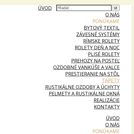
ÚVOD
O NÁS
PONÚKAME
BYTOVÝ TEXTIL
ZÁVESNÉ SYSTÉMY
RÍMSKE ROLETY
ROLETY DEŇ A NOC
PLISÉ ROLETY
PREHOZY NA POSTEĽ
OZDOBNÉ VANKÚŠE A VALCE
PRESTIERANIE NA STÔL
TAPETY
RUSTIKÁLNE OZDOBY A ÚCHYTY
PELMETY A RUSTIKÁLNE OKNÁ
REALIZÁCIE
KONTAKTY
ÚVOD
O NÁS
PONÚKAME