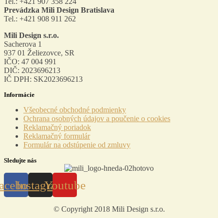
Tel.: +421 907 358 224
Prevádzka Mili Design Bratislava
Tel.: +421 908 911 262
Mili Design s.r.o.
Sacherova 1
937 01 Želiezovce, SR
IČO: 47 004 991
DIČ: 2023696213
IČ DPH: SK2023696213
Informácie
Menu
Všeobecné obchodné podmienky
Ochrana osobných údajov a poučenie o cookies
Reklamačný poriadok
Reklamačný formulár
Formulár na odstúpenie od zmluvy
Sledujte nás
acebook
Instagram
Youtube
© Copyright 2018 Mili Design s.r.o.