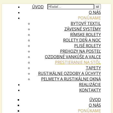
ÚVOD
O NÁS
PONÚKAME
BYTOVÝ TEXTIL
ZÁVESNÉ SYSTÉMY
RÍMSKE ROLETY
ROLETY DEŇ A NOC
PLISÉ ROLETY
PREHOZY NA POSTEĽ
OZDOBNÉ VANKÚŠE A VALCE
PRESTIERANIE NA STÔL
TAPETY
RUSTIKÁLNE OZDOBY A ÚCHYTY
PELMETY A RUSTIKÁLNE OKNÁ
REALIZÁCIE
KONTAKTY
ÚVOD
O NÁS
PONÚKAME