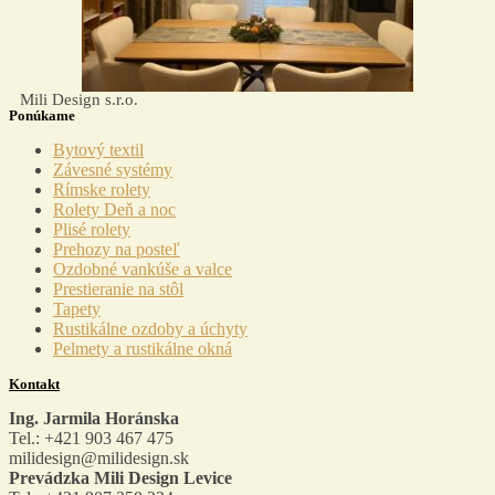
Mili Design s.r.o.
Ponúkame
Menu
Bytový textil
Závesné systémy
Rímske rolety
Rolety Deň a noc
Plisé rolety
Prehozy na posteľ
Ozdobné vankúše a valce
Prestieranie na stôl
Tapety
Rustikálne ozdoby a úchyty
Pelmety a rustikálne okná
Kontakt
Ing. Jarmila Horánska
Tel.: +421 903 467 475
milidesign@milidesign.sk
Prevádzka Mili Design Levice