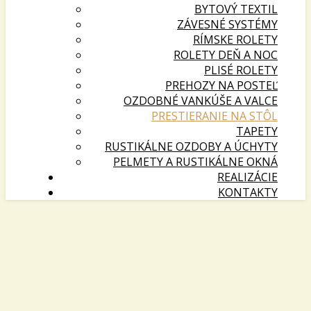
BYTOVÝ TEXTIL
ZÁVESNÉ SYSTÉMY
RÍMSKE ROLETY
ROLETY DEŇ A NOC
PLISÉ ROLETY
PREHOZY NA POSTEĽ
OZDOBNÉ VANKÚŠE A VALCE
PRESTIERANIE NA STÔL
TAPETY
RUSTIKÁLNE OZDOBY A ÚCHYTY
PELMETY A RUSTIKÁLNE OKNÁ
REALIZÁCIE
KONTAKTY