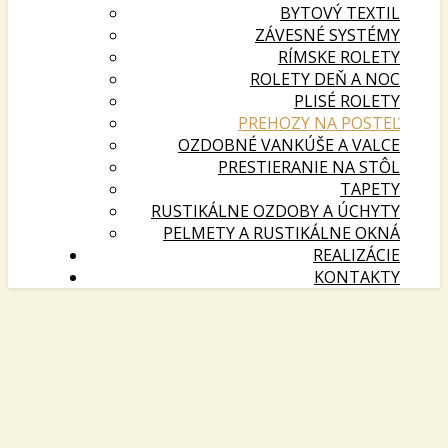
BYTOVÝ TEXTIL
ZÁVESNÉ SYSTÉMY
RÍMSKE ROLETY
ROLETY DEŇ A NOC
PLISÉ ROLETY
PREHOZY NA POSTEĽ
OZDOBNÉ VANKÚŠE A VALCE
PRESTIERANIE NA STÔL
TAPETY
RUSTIKÁLNE OZDOBY A ÚCHYTY
PELMETY A RUSTIKÁLNE OKNÁ
REALIZÁCIE
KONTAKTY