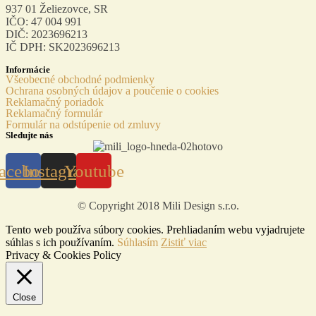
937 01 Želiezovce, SR
IČO: 47 004 991
DIČ: 2023696213
IČ DPH: SK2023696213
Informácie
Všeobecné obchodné podmienky
Ochrana osobných údajov a poučenie o cookies
Reklamačný poriadok
Reklamačný formulár
Formulár na odstúpenie od zmluvy
Sledujte nás
acebook
Instagram
Youtube
© Copyright 2018 Mili Design s.r.o.
Tento web používa súbory cookies. Prehliadaním webu vyjadrujete
súhlas s ich používaním.
Súhlasím
Zistiť viac
Privacy & Cookies Policy
Close