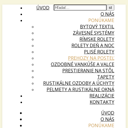
ÚVOD
O NÁS
PONÚKAME
BYTOVÝ TEXTIL
ZÁVESNÉ SYSTÉMY
RÍMSKE ROLETY
ROLETY DEŇ A NOC
PLISÉ ROLETY
PREHOZY NA POSTEĽ
OZDOBNÉ VANKÚŠE A VALCE
PRESTIERANIE NA STÔL
TAPETY
RUSTIKÁLNE OZDOBY A ÚCHYTY
PELMETY A RUSTIKÁLNE OKNÁ
REALIZÁCIE
KONTAKTY
ÚVOD
O NÁS
PONÚKAME