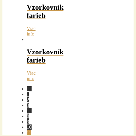
Vzorkovník
farieb
Viac
info
Vzorkovník
farieb
Viac
info
←
1
2
3
…
8
9
10
11