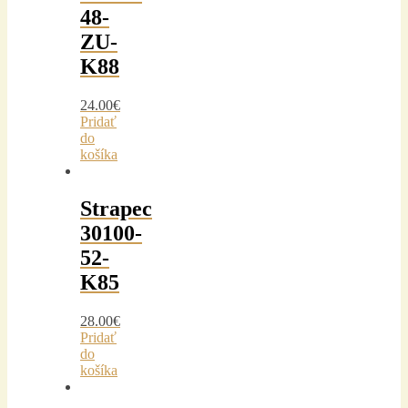
48-
ZU-
K88
24.00
€
Pridať
do
košíka
Strapec
30100-
52-
K85
28.00
€
Pridať
do
košíka