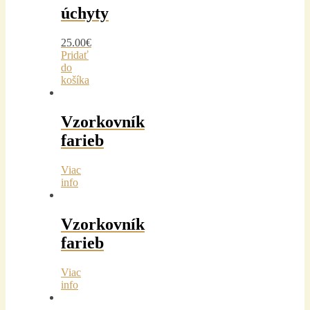
úchyty
25.00
€
Pridať
do
košíka
Vzorkovník
farieb
Viac
info
Vzorkovník
farieb
Viac
info