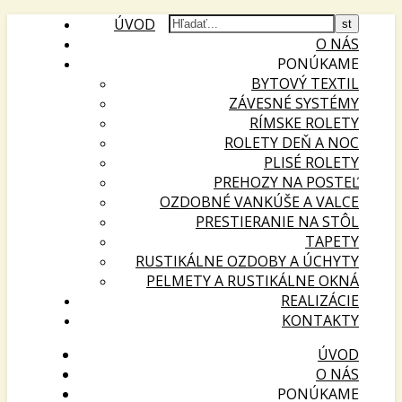
ÚVOD
O NÁS
PONÚKAME
BYTOVÝ TEXTIL
ZÁVESNÉ SYSTÉMY
RÍMSKE ROLETY
ROLETY DEŇ A NOC
PLISÉ ROLETY
PREHOZY NA POSTEĽ
OZDOBNÉ VANKÚŠE A VALCE
PRESTIERANIE NA STÔL
TAPETY
RUSTIKÁLNE OZDOBY A ÚCHYTY
PELMETY A RUSTIKÁLNE OKNÁ
REALIZÁCIE
KONTAKTY
ÚVOD
O NÁS
PONÚKAME