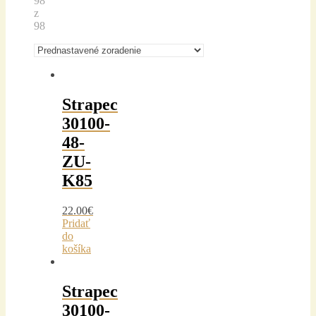
98
z
98
Strapec
30100-
48-
ZU-
K85
22.00
€
Pridať
do
košíka
Strapec
30100-