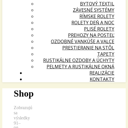
BYTOVÝ TEXTIL
ZÁVESNÉ SYSTÉMY
RÍMSKE ROLETY
ROLETY DEŇ A NOC
PLISÉ ROLETY
PREHOZY NA POSTEĽ
OZDOBNÉ VANKÚŠE A VALCE
PRESTIERANIE NA STÔL
TAPETY
RUSTIKÁLNE OZDOBY A ÚCHYTY
PELMETY A RUSTIKÁLNE OKNÁ
REALIZÁCIE
KONTAKTY
Shop
Zobrazujú
sa
výsledky
91–