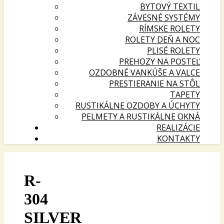
BYTOVÝ TEXTIL
ZÁVESNÉ SYSTÉMY
RÍMSKE ROLETY
ROLETY DEŇ A NOC
PLISÉ ROLETY
PREHOZY NA POSTEĽ
OZDOBNÉ VANKÚŠE A VALCE
PRESTIERANIE NA STÔL
TAPETY
RUSTIKÁLNE OZDOBY A ÚCHYTY
PELMETY A RUSTIKÁLNE OKNÁ
REALIZÁCIE
KONTAKTY
R-
304
SILVER