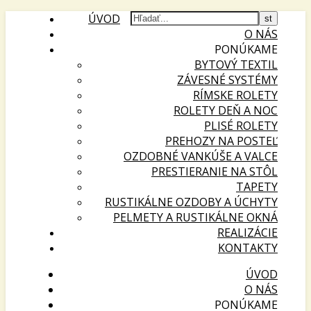
ÚVOD
O NÁS
PONÚKAME
BYTOVÝ TEXTIL
ZÁVESNÉ SYSTÉMY
RÍMSKE ROLETY
ROLETY DEŇ A NOC
PLISÉ ROLETY
PREHOZY NA POSTEĽ
OZDOBNÉ VANKÚŠE A VALCE
PRESTIERANIE NA STÔL
TAPETY
RUSTIKÁLNE OZDOBY A ÚCHYTY
PELMETY A RUSTIKÁLNE OKNÁ
REALIZÁCIE
KONTAKTY
ÚVOD
O NÁS
PONÚKAME