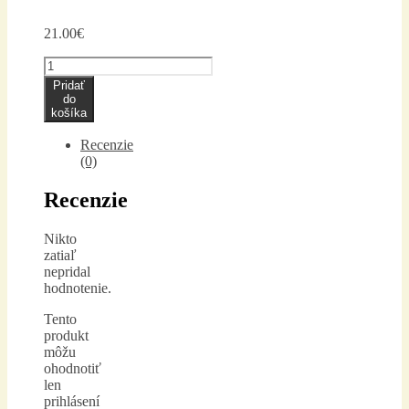
21.00
€
množstvo
R-
Pridať
304
do
SILVER
košíka
Recenzie
(0)
Recenzie
Nikto
zatiaľ
nepridal
hodnotenie.
Tento
produkt
môžu
ohodnotiť
len
prihlásení