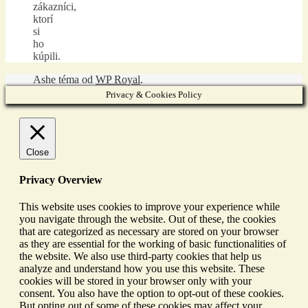
zákazníci,
ktorí
si
ho
kúpili.
Ashe téma od
WP Royal
.
Privacy & Cookies Policy
Close
Privacy Overview
This website uses cookies to improve your experience while
you navigate through the website. Out of these, the cookies
that are categorized as necessary are stored on your browser
as they are essential for the working of basic functionalities of
the website. We also use third-party cookies that help us
analyze and understand how you use this website. These
cookies will be stored in your browser only with your
consent. You also have the option to opt-out of these cookies.
But opting out of some of these cookies may affect your