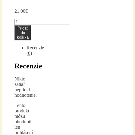
21.00
€
množstvo
R-
Pridať
293
do
SILVER
košíka
Recenzie
(0)
Recenzie
Nikto
zatiaľ
nepridal
hodnotenie.
Tento
produkt
môžu
ohodnotiť
len
prihlásení