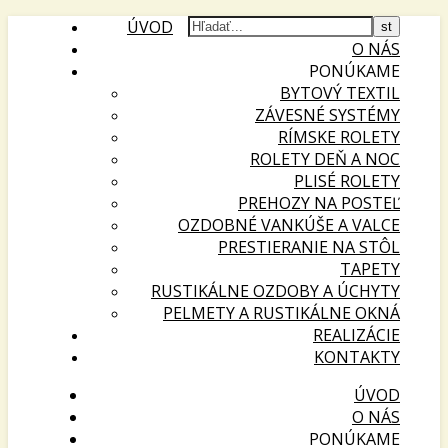
ÚVOD
O NÁS
PONÚKAME
BYTOVÝ TEXTIL
ZÁVESNÉ SYSTÉMY
RÍMSKE ROLETY
ROLETY DEŇ A NOC
PLISÉ ROLETY
PREHOZY NA POSTEĽ
OZDOBNÉ VANKÚŠE A VALCE
PRESTIERANIE NA STÔL
TAPETY
RUSTIKÁLNE OZDOBY A ÚCHYTY
PELMETY A RUSTIKÁLNE OKNÁ
REALIZÁCIE
KONTAKTY
ÚVOD
O NÁS
PONÚKAME