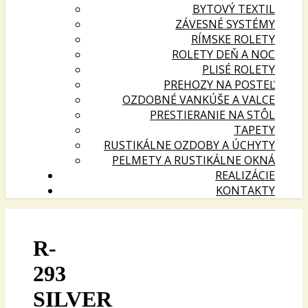
BYTOVÝ TEXTIL
ZÁVESNÉ SYSTÉMY
RÍMSKE ROLETY
ROLETY DEŇ A NOC
PLISÉ ROLETY
PREHOZY NA POSTEĽ
OZDOBNÉ VANKÚŠE A VALCE
PRESTIERANIE NA STÔL
TAPETY
RUSTIKÁLNE OZDOBY A ÚCHYTY
PELMETY A RUSTIKÁLNE OKNÁ
REALIZÁCIE
KONTAKTY
R-
293
SILVER