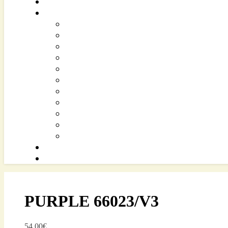
PURPLE 66023/V3
54.00
€