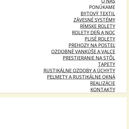
O NÁS
PONÚKAME
BYTOVÝ TEXTIL
ZÁVESNÉ SYSTÉMY
RÍMSKE ROLETY
ROLETY DEŇ A NOC
PLISÉ ROLETY
PREHOZY NA POSTEĽ
OZDOBNÉ VANKÚŠE A VALCE
PRESTIERANIE NA STÔL
TAPETY
RUSTIKÁLNE OZDOBY A ÚCHYTY
PELMETY A RUSTIKÁLNE OKNÁ
REALIZÁCIE
KONTAKTY