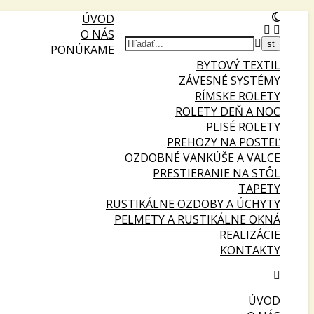
ÚVOD
O NÁS
PONÚKAME
BYTOVÝ TEXTIL
ZÁVESNÉ SYSTÉMY
RÍMSKE ROLETY
ROLETY DEŇ A NOC
PLISÉ ROLETY
PREHOZY NA POSTEĽ
OZDOBNÉ VANKÚŠE A VALCE
PRESTIERANIE NA STÔL
TAPETY
RUSTIKÁLNE OZDOBY A ÚCHYTY
PELMETY A RUSTIKÁLNE OKNÁ
REALIZÁCIE
KONTAKTY
ÚVOD