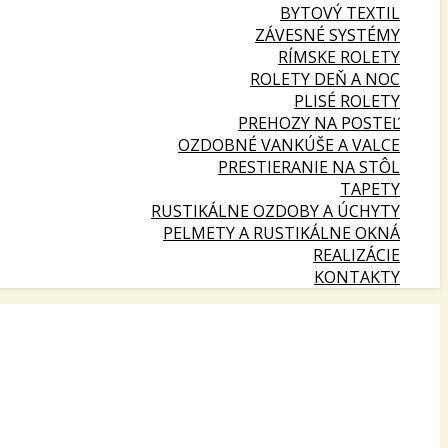
BYTOVÝ TEXTIL
ZÁVESNÉ SYSTÉMY
RÍMSKE ROLETY
ROLETY DEŇ A NOC
PLISÉ ROLETY
PREHOZY NA POSTEĽ
OZDOBNÉ VANKÚŠE A VALCE
PRESTIERANIE NA STÔL
TAPETY
RUSTIKÁLNE OZDOBY A ÚCHYTY
PELMETY A RUSTIKÁLNE OKNÁ
REALIZÁCIE
KONTAKTY