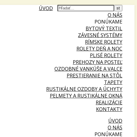
ÚVOD
O NÁS
PONÚKAME
BYTOVÝ TEXTIL
ZÁVESNÉ SYSTÉMY
RÍMSKE ROLETY
ROLETY DEŇ A NOC
PLISÉ ROLETY
PREHOZY NA POSTEĽ
OZDOBNÉ VANKÚŠE A VALCE
PRESTIERANIE NA STÔL
TAPETY
RUSTIKÁLNE OZDOBY A ÚCHYTY
PELMETY A RUSTIKÁLNE OKNÁ
REALIZÁCIE
KONTAKTY
ÚVOD
O NÁS
PONÚKAME