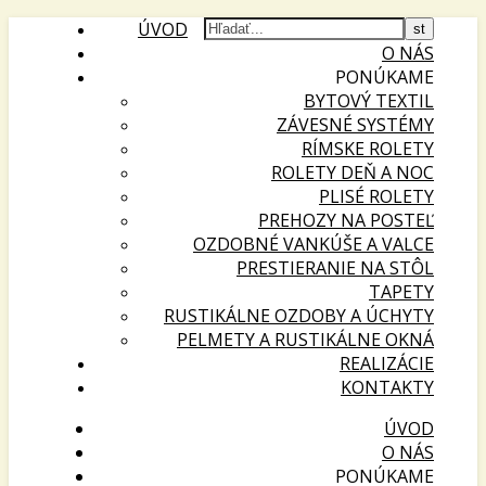
ÚVOD
O NÁS
PONÚKAME
BYTOVÝ TEXTIL
ZÁVESNÉ SYSTÉMY
RÍMSKE ROLETY
ROLETY DEŇ A NOC
PLISÉ ROLETY
PREHOZY NA POSTEĽ
OZDOBNÉ VANKÚŠE A VALCE
PRESTIERANIE NA STÔL
TAPETY
RUSTIKÁLNE OZDOBY A ÚCHYTY
PELMETY A RUSTIKÁLNE OKNÁ
REALIZÁCIE
KONTAKTY
ÚVOD
O NÁS
PONÚKAME