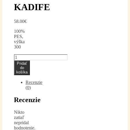
KADIFE
58.00
€
100%
PES,
výška
300
množstvo
BELLO
Pridať
3
do
LUK
košíka
KADIFE
Recenzie
(0)
Recenzie
Nikto
zatiaľ
nepridal
hodnotenie.