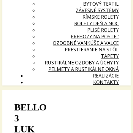
BYTOVÝ TEXTIL
ZÁVESNÉ SYSTÉMY
RÍMSKE ROLETY
ROLETY DEŇ A NOC
PLISÉ ROLETY
PREHOZY NA POSTEĽ
OZDOBNÉ VANKÚŠE A VALCE
PRESTIERANIE NA STÔL
TAPETY
RUSTIKÁLNE OZDOBY A ÚCHYTY
PELMETY A RUSTIKÁLNE OKNÁ
REALIZÁCIE
KONTAKTY
BELLO
3
LUK