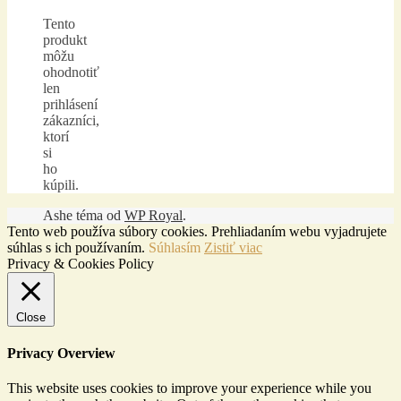
Tento
produkt
môžu
ohodnotiť
len
prihlásení
zákazníci,
ktorí
si
ho
kúpili.
Ashe téma od
WP Royal
.
Tento web používa súbory cookies. Prehliadaním webu vyjadrujete
súhlas s ich používaním.
Súhlasím
Zistiť viac
Privacy & Cookies Policy
Close
Privacy Overview
This website uses cookies to improve your experience while you