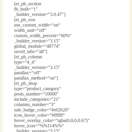
[et_pb_section
fb_built=“1″
_builder_version=“3.0.47″]
[et_pb_row
use_custom_width=“on“
width_unit=“off“
custom_width_percent=“60%“
_builder_version=“3.15″
global_module=“48774″
saved_tabs=“all“]
[et_pb_column
type=“4_4″
_builder_version=“3.15″
parallax=“off“
parallax_method=“on“]
[et_pb_shop
type=“product_category“
posts_number=“10000″
include_categories=“21″
columns_number=“3″
sale_badge_color=“#e02b20″
icon_hover_color=“#ffffff“
hover_overlay_color=“rgba(0,0,0,0.67)“
hover_icon=“%%114%%“
_builder_version=“3.15″