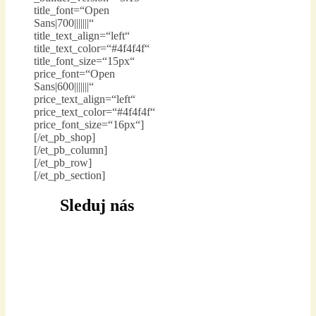
title_font=“Open
Sans|700|||||||“
title_text_align=“left“
title_text_color=“#4f4f4f“
title_font_size=“15px“
price_font=“Open
Sans|600|||||||“
price_text_align=“left“
price_text_color=“#4f4f4f“
price_font_size=“16px“]
[/et_pb_shop]
[/et_pb_column]
[/et_pb_row]
[/et_pb_section]
Sleduj nás