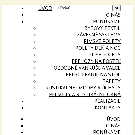
ÚVOD
O NÁS
PONÚKAME
BYTOVÝ TEXTIL
ZÁVESNÉ SYSTÉMY
RÍMSKE ROLETY
ROLETY DEŇ A NOC
PLISÉ ROLETY
PREHOZY NA POSTEĽ
OZDOBNÉ VANKÚŠE A VALCE
PRESTIERANIE NA STÔL
TAPETY
RUSTIKÁLNE OZDOBY A ÚCHYTY
PELMETY A RUSTIKÁLNE OKNÁ
REALIZÁCIE
KONTAKTY
ÚVOD
O NÁS
PONÚKAME