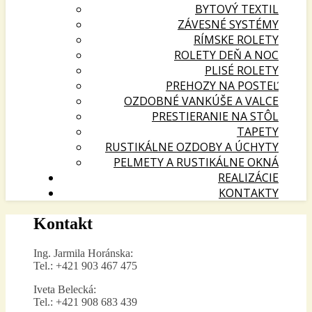
BYTOVÝ TEXTIL
ZÁVESNÉ SYSTÉMY
RÍMSKE ROLETY
ROLETY DEŇ A NOC
PLISÉ ROLETY
PREHOZY NA POSTEĽ
OZDOBNÉ VANKÚŠE A VALCE
PRESTIERANIE NA STÔL
TAPETY
RUSTIKÁLNE OZDOBY A ÚCHYTY
PELMETY A RUSTIKÁLNE OKNÁ
REALIZÁCIE
KONTAKTY
Kontakt
Ing. Jarmila Horánska:
Tel.: +421 903 467 475
Iveta Belecká:
Tel.: +421 908 683 439