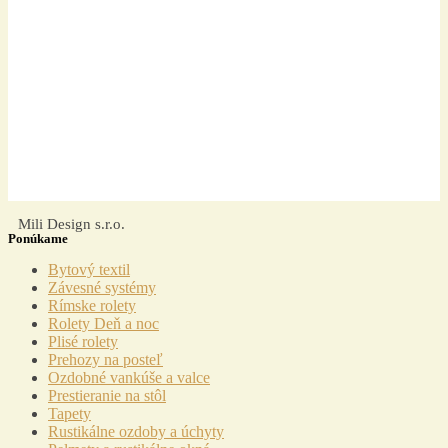
Mili Design s.r.o.
Ponúkame
Menu
Bytový textil
Závesné systémy
Rímske rolety
Rolety Deň a noc
Plisé rolety
Prehozy na posteľ
Ozdobné vankúše a valce
Prestieranie na stôl
Tapety
Rustikálne ozdoby a úchyty