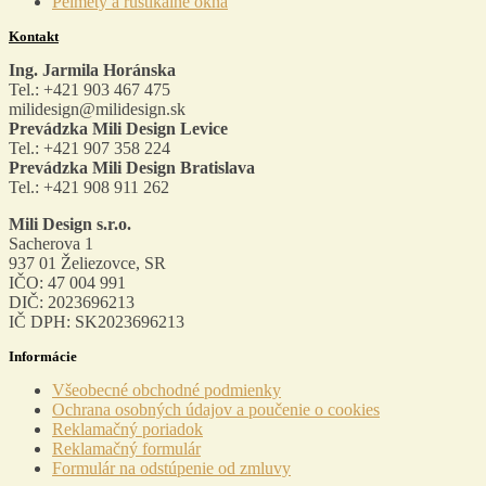
Pelmety a rustikálne okná
Kontakt
Ing. Jarmila Horánska
Tel.: +421 903 467 475
milidesign@milidesign.sk
Prevádzka Mili Design Levice
Tel.: +421 907 358 224
Prevádzka Mili Design Bratislava
Tel.: +421 908 911 262
Mili Design s.r.o.
Sacherova 1
937 01 Želiezovce, SR
IČO: 47 004 991
DIČ: 2023696213
IČ DPH: SK2023696213
Informácie
Menu
Všeobecné obchodné podmienky
Ochrana osobných údajov a poučenie o cookies
Reklamačný poriadok
Reklamačný formulár
Formulár na odstúpenie od zmluvy