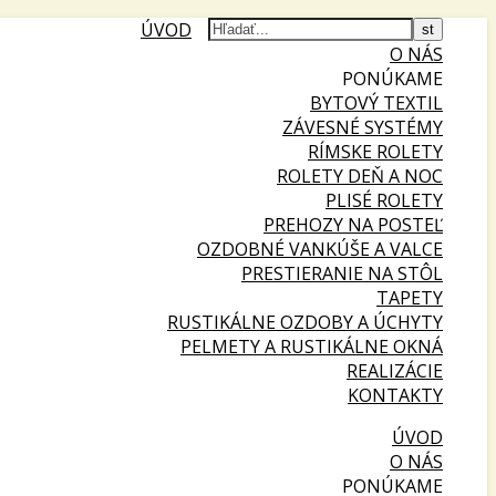
ÚVOD
O NÁS
PONÚKAME
BYTOVÝ TEXTIL
ZÁVESNÉ SYSTÉMY
RÍMSKE ROLETY
ROLETY DEŇ A NOC
PLISÉ ROLETY
PREHOZY NA POSTEĽ
OZDOBNÉ VANKÚŠE A VALCE
PRESTIERANIE NA STÔL
TAPETY
RUSTIKÁLNE OZDOBY A ÚCHYTY
PELMETY A RUSTIKÁLNE OKNÁ
REALIZÁCIE
KONTAKTY
ÚVOD
O NÁS
PONÚKAME