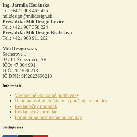
Ing. Jarmila Horánska
Tel.: +421 903 467 475
milidesign@milidesign.sk
Prevádzka Mili Design Levice
Tel.: +421 907 358 224
Prevádzka Mili Design Bratislava
Tel.: +421 908 911 262
Mili Design s.r.o.
Sacherova 1
937 01 Želiezovce, SR
IČO: 47 004 991
DIČ: 2023696213
IČ DPH: SK2023696213
Informácie
Menu
Všeobecné obchodné podmienky
Ochrana osobných údajov a poučenie o cookies
Reklamačný poriadok
Reklamačný formulár
Formulár na odstúpenie od zmluvy
Sledujte nás