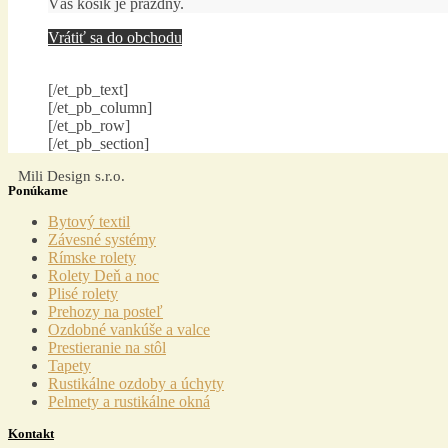
Váš košík je prázdny.
Vrátiť sa do obchodu
[/et_pb_text]
[/et_pb_column]
[/et_pb_row]
[/et_pb_section]
Mili Design s.r.o.
Ponúkame
Menu
Bytový textil
Závesné systémy
Rímske rolety
Rolety Deň a noc
Plisé rolety
Prehozy na posteľ
Ozdobné vankúše a valce
Prestieranie na stôl
Tapety
Rustikálne ozdoby a úchyty
Pelmety a rustikálne okná
Kontakt