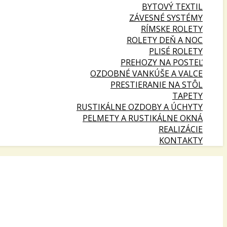
BYTOVÝ TEXTIL
ZÁVESNÉ SYSTÉMY
RÍMSKE ROLETY
ROLETY DEŇ A NOC
PLISÉ ROLETY
PREHOZY NA POSTEĽ
OZDOBNÉ VANKÚŠE A VALCE
PRESTIERANIE NA STÔL
TAPETY
RUSTIKÁLNE OZDOBY A ÚCHYTY
PELMETY A RUSTIKÁLNE OKNÁ
REALIZÁCIE
KONTAKTY