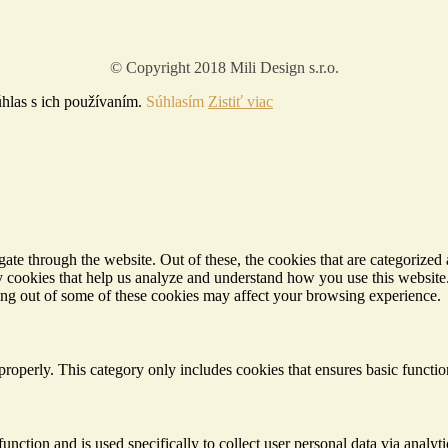
© Copyright 2018 Mili Design s.r.o.
hlas s ich používaním.
Súhlasím
Zistiť viac
e through the website. Out of these, the cookies that are categorized a
rty cookies that help us analyze and understand how you use this websit
ting out of some of these cookies may affect your browsing experience.
properly. This category only includes cookies that ensures basic functio
function and is used specifically to collect user personal data via anal