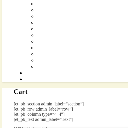
Cart
[et_pb_section admin_label=“section“]
[et_pb_row admin_label=“row“]
[et_pb_column type=“4_4″]
[et_pb_text admin_label=“Text“]